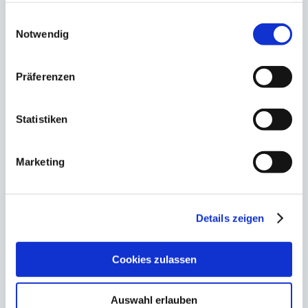
gesammelt haben.
Einwilligungsauswahl
Notwendig
BOHRGERÄTE
Präferenzen
Bohrgeräte für Aufschlussbohrungen und
Bodenerkundungen. Unsere Bohrgeräte
Statistiken
stehen für Kompaktheit, Kraft und
Zuverlässigkeit.
Marketing
MEHR ERFAHREN
Details zeigen
Cookies zulassen
Auswahl erlauben