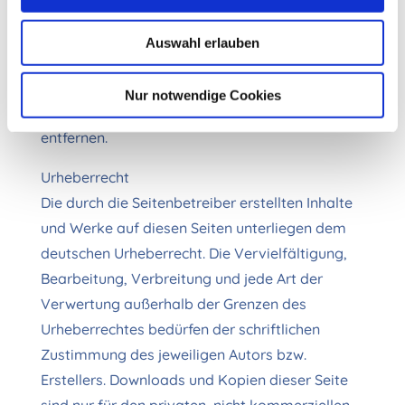
permanente inhaltliche Kontrolle der verlinkten
Seiten ist jedoch ohne konkrete Anhaltspunkte
Auswahl erlauben
einer Rechtsverletzung nicht zumutbar. Bei
Bekanntwerden von Rechtsverletzungen
Nur notwendige Cookies
werden wir derartige Links umgehend
entfernen.
Urheberrecht
Die durch die Seitenbetreiber erstellten Inhalte
und Werke auf diesen Seiten unterliegen dem
deutschen Urheberrecht. Die Vervielfältigung,
Bearbeitung, Verbreitung und jede Art der
Verwertung außerhalb der Grenzen des
Urheberrechtes bedürfen der schriftlichen
Zustimmung des jeweiligen Autors bzw.
Erstellers. Downloads und Kopien dieser Seite