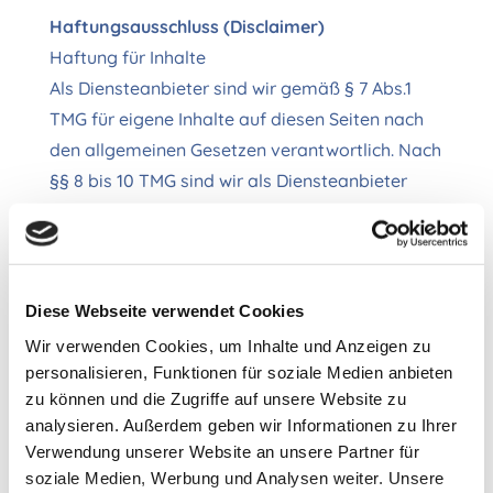
Haftungsausschluss (Disclaimer)
Haftung für Inhalte
Als Diensteanbieter sind wir gemäß § 7 Abs.1
TMG für eigene Inhalte auf diesen Seiten nach
den allgemeinen Gesetzen verantwortlich. Nach
§§ 8 bis 10 TMG sind wir als Diensteanbieter
jedoch nicht verpflichtet, übermittelte oder
gespeicherte fremde Informationen zu
überwachen oder nach Umständen zu forschen,
die auf eine rechtswidrige Tätigkeit hinweisen.
Diese Webseite verwendet Cookies
Verpflichtungen zur Entfernung oder Sperrung
Wir verwenden Cookies, um Inhalte und Anzeigen zu
der Nutzung von Informationen nach den
personalisieren, Funktionen für soziale Medien anbieten
allgemeinen Gesetzen bleiben hiervon
zu können und die Zugriffe auf unsere Website zu
analysieren. Außerdem geben wir Informationen zu Ihrer
unberührt. Eine diesbezügliche Haftung ist
Verwendung unserer Website an unsere Partner für
jedoch erst ab dem Zeitpunkt der Kenntnis
soziale Medien, Werbung und Analysen weiter. Unsere
einer konkreten Rechtsverletzung möglich. Bei